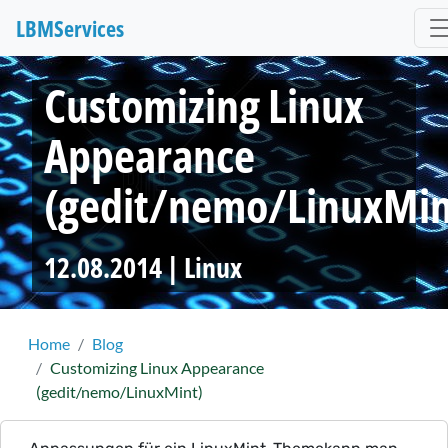
LBM
Services
Customizing Linux
Appearance
(gedit/nemo/LinuxMin
12.08.2014 |
Linux
Home
Blog
Customizing Linux Appearance
(gedit/nemo/LinuxMint)