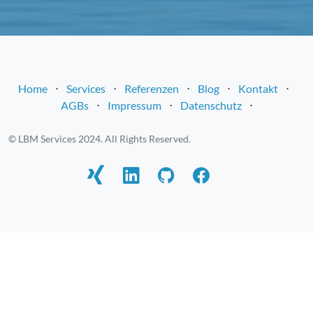
Home
⋅
Services
⋅
Referenzen
⋅
Blog
⋅
Kontakt
⋅
AGBs
⋅
Impressum
⋅
Datenschutz
⋅
© LBM Services 2024. All Rights Reserved.