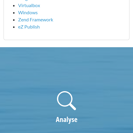
Virtualbox
Windows
Zend Framework
eZ Publish
Analyse