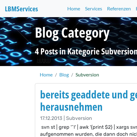
LBM
Services
Home
Services
Referenzen
Blog Category
4 Posts in Kategorie Subversio
Home
Blog
Subversion
bereits geaddete und g
herausnehmen
17.12.2013 | Subversion
svn st | grep '^!' | awk '{print $2} | xargs
aufgenommen wurden, die dann doch nich