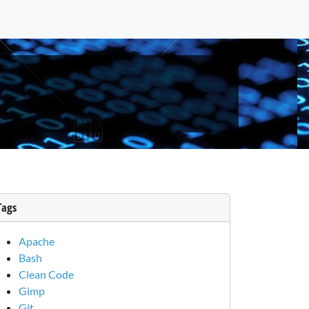
Tags
Apache
Bash
Clean Code
Gimp
Git