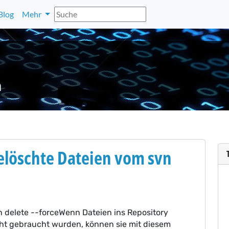
Blog
Mehr
n
elöschte Dateien vom svn
 svn delete --forceWenn Dateien ins Repository
t gebraucht wurden, können sie mit diesem