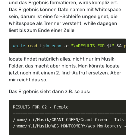
und das Ergebnis formatieren, wirds kompliziert.
Das Ergebnis können Dateinamen mit Whitespace
sein, darum ist eine for-Schleife ungeeignet, die
Whitespace als Trenner versteht, while dagegen
liest bis zum Ende einer Zeile.
while
read
 i
;
do
echo
 -e 
"\nRESULTS FOR 
$i
"
&&
prin
locate findet natürlich alles, nicht nur im Musik-
Folder, das macht aber nichts. Man könnte locate
jetzt noch mit einem 2. find-Aufruf ersetzen. Aber
mir reicht das so.
Das Ergebnis sieht dann z.B. so aus:
RESULTS FOR 02 - People

===================================================
/home/hli/Musik/GRANT GREEN/Grant Green - Talkin Ab
/home/hli/Musik/WES MONTGOMERY/Wes Montgomery - Mov