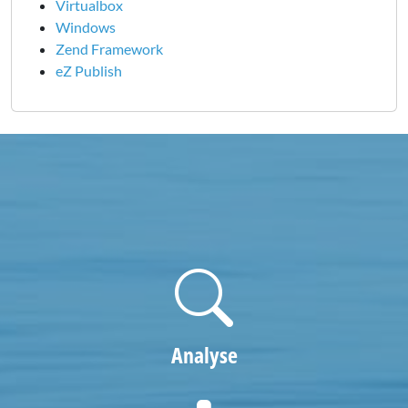
Virtualbox
Windows
Zend Framework
eZ Publish
Analyse