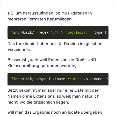
z.B. um herauszufinden, ob Musikdateien in
mehreren Formaten herumliegen.
find
 Musik/ -regex 
'.*\.\(flac\|mp3\)'
 -type f 
|
s
Das funktioniert aber nur für Dateien im gleichen
Verzeichnis.
Besser ist (auch weil Extensions in Groß- UND
Kleinschreibung gefunden werden):
find
 Musik/ -type f -iname 
"*.mp3"
 -o -iname 
"*.fl
Jetzt bekommt man aber nur eine Liste mit den
Namen ohne Extensions, so weiß man natürlich
nicht, wo die tatsächlich liegen.
Will man das Ergebnis noch an locate übergeben