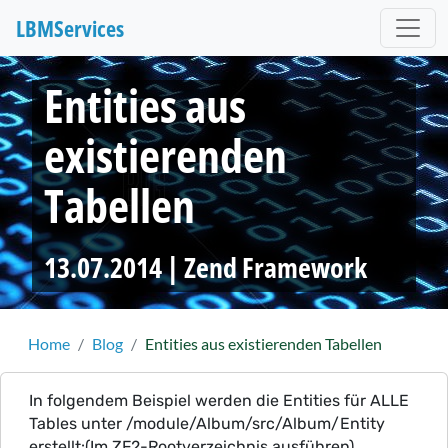
LBM
Services
Entities aus
existierenden
Tabellen
13.07.2014 |
Zend Framework
Home
Blog
Entities aus existierenden Tabellen
In folgendem Beispiel werden die Entities für ALLE
Tables unter /module/Album/src/Album/Entity
erstellt:(Im ZF2-Rootverzeichnis ausführen)