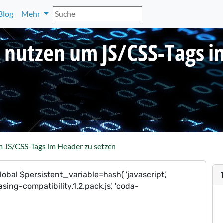
Blog
Mehr
e nutzen um JS/CSS-Tags i
m JS/CSS-Tags im Header zu setzen
lobal $persistent_variable=hash( 'javascript',
asing-compatibility.1.2.pack.js', 'coda-