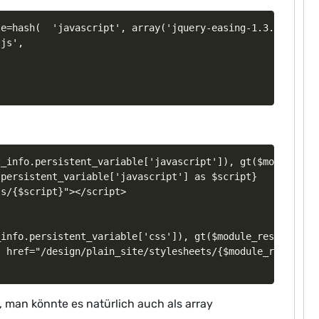
e=hash(  'javascript', array('jquery-easing-1.3.pack.js'
js', 

_info.persistent_variable['javascript']), gt($module_res
persistent_variable['javascript'] as $script}   

s/{$script}"></script>   

info.persistent_variable['css']), gt($module_result.cont
 href="/design/plain_site/stylesheets/{$module_result.co
 man könnte es natürlich auch als array