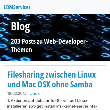
LBM
Services
Blog
203 Posts zu Web-Developer-
Themen
Filesharing zwischen Linux
und Mac OSX ohne Samba
18.02.2012 |
Linux
1. Aktionen auf debiannfs -Server auf Linux
installieren apt-get install nfs-kernel-server nfs-