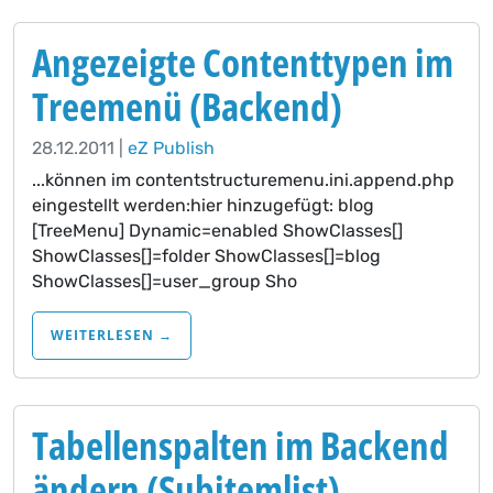
Angezeigte Contenttypen im
Treemenü (Backend)
28.12.2011 |
eZ Publish
...können im contentstructuremenu.ini.append.php
eingestellt werden:hier hinzugefügt: blog
[TreeMenu] Dynamic=enabled ShowClasses[]
ShowClasses[]=folder ShowClasses[]=blog
ShowClasses[]=user_group Sho
WEITERLESEN →
Tabellenspalten im Backend
ändern (Subitemlist)