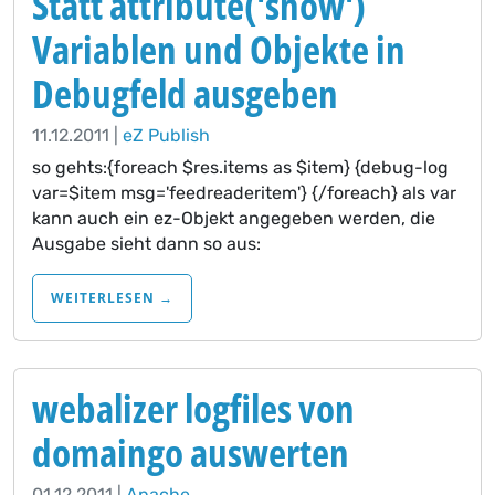
Statt attribute('show')
Variablen und Objekte in
Debugfeld ausgeben
11.12.2011 |
eZ Publish
so gehts:{foreach $res.items as $item} {debug-log
var=$item msg='feedreaderitem'} {/foreach} als var
kann auch ein ez-Objekt angegeben werden, die
Ausgabe sieht dann so aus:
WEITERLESEN →
webalizer logfiles von
domaingo auswerten
01.12.2011 |
Apache