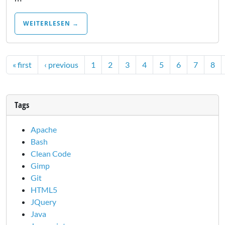
WEITERLESEN →
« first
‹ previous
1
2
3
4
5
6
7
8
Tags
Apache
Bash
Clean Code
Gimp
Git
HTML5
JQuery
Java